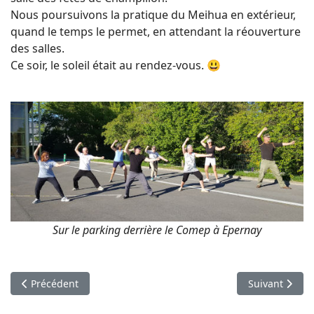
Nous poursuivons la pratique du Meihua en extérieur,
quand le temps le permet, en attendant la réouverture
des salles.
Ce soir, le soleil était au rendez-vous. 😃
Sur le parking derrière le Comep à Epernay
Article précédent : Stage d'été de l'Association Européenne d
Article suiva
Précédent
Suivant